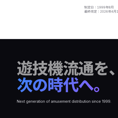
制定日：
1999年8月
最終改定：2026年4月
サイトフッター
遊技機流通を
次の時代へ。
Next generation of amusement distribution since 1999.