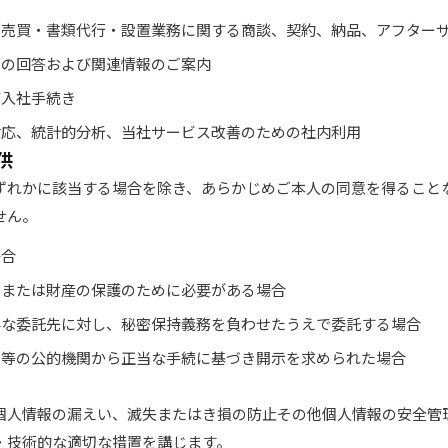
・売買・書類代行・設置業務に関する商談、契約、納品、アフター
への回答および関連情報のご案内
び入社手続き
対応、統計的分析、当社サービス改善のための社内利用
供
ずれかに該当する場合を除き、あらかじめご本人の同意を得ること
せん。
場合
体または財産の保護のために必要がある場合
要な委託先に対し、秘密保持義務を負わせたうえで委託する場合
庁等の公的機関から正当な手続に基づき開示を求められた場合
個人情報の漏えい、滅失またはき損の防止その他個人情報の安全管
・技術的な適切な措置を講じます。