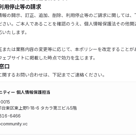
・利用停止等の請求
情報の開示、訂正、追加、削除、利用停止等のご請求に関しては、
ださい。ご本人であることを確認のうえ、個人情報保護法その他関
応いたします。
正または業務内容の変更等に応じて、本ポリシーを改定することが
ウェブサイトに掲載した時点で効力を生じます。
せ窓口
に関するお問い合わせは、下記までご連絡ください。
ニティー
個人情報保護担当
-0015
台東区東上野1-18-6 タカラ第三ビル5階
816-6466
@community.vc